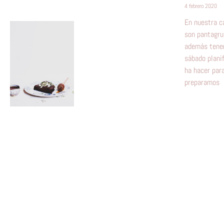
4 febrero 2020
En nuestra c
son pantagru
además tenem
sábado plani
ha hacer par
preparamos