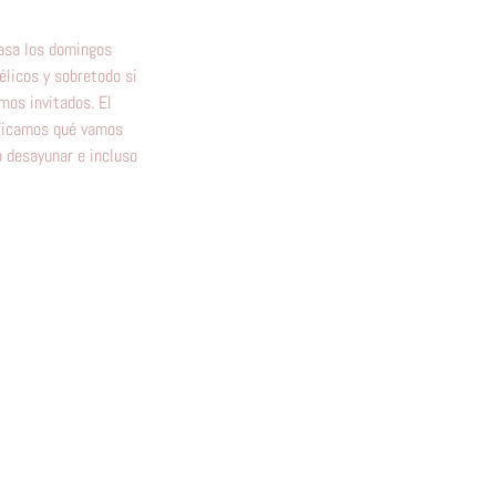
asa los domingos
élicos y sobretodo si
os invitados. El
ficamos qué vamos
a desayunar e incluso