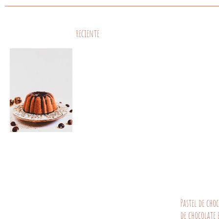
reciente
Pastel de cho
de chocolate