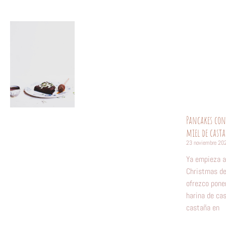
Pancakes con
miel de cast
23 noviembre 20
Ya empieza a
Christmas de
ofrezco pone
harina de ca
castaña en