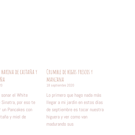
 harina de castaña y
Crumble de higos frescos y
aña
manzana
20
18 septiembre 2020
 sonar el White
Lo primero que hago nada más
 Sinatra, por eso te
llegar a mi jardín en estos días
r un Pancakes con
de septiembre es tocar nuestra
staña y miel de
higuera y ver como van
madurando sus