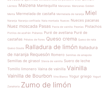
Maizena
Mantequilla
Lácteos
Manzanas
Manzanas Golden
Miel
Mermelada de castaña
Menta
Mermelada de naranja
Nueces pacanas
Naranja
Naranja confitada
Nata montada
Nueces
Nuez moscada
Pasas
Pistachos
Pasta de vainilla
Peonías
Puré de avellana
Puré de
Pistilos de azafrán
Plátanos
Queso crema
castañas
Pétalos de flores
Queso de nata
Ralladura de limón
Ralladura
Queso Gouda
de naranja
Requesón
Romero
Semillas de amapola
Semillas de girasol
Suero de leche
Stevia de vainilla
Vainilla
Tomillo limonero
Vaina de vainilla
Vainilla de Bourbon
Yogur griego
Vino Blanco
Yogurt
Zumo de limón
Zanahoria