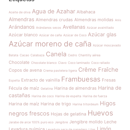
Agua de Azahar
Albahaca
Aceite de oliva
Almendras
Almendras crudas
Almendras molidas
Anis
Arándanos
Avellanas
Arándanos secos
Azúcar avainillado
Azúcar glas
Azúcar blanco
Azúcar de caña
Azúcar de Coco
Azúcar moreno de caña
Azúcar moscavado
Canela
Batata
Cacao
Calabaza
Cedro
Chantilly aérea
Chocolate
Chocolate blanco
Clavo
Coco laminado
Coco rallado
Crême Fraîche
Copos de avena
Crema pastelera ligera
Frambuesas
Extracto de vainilla
Fresas
Espelta
Harina de
Fécula de maíz
Harina de almendras
Gelatina
castañas
Harina de coco
Harina de espelta
Harina de fuerza
Higos
Harina de maíz
Harina de trigo
Harina tritordeum
Huevos
negros frescos
Hojas de gelatina
Jengibre molido
Leche
Jarabe de arce 100% puro eco
Jengibre
Limón
Levadura química
Levadura seca de panadero
Lilas