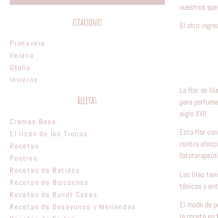
nuestros que
estaciones
El otro ingred
Primavera
Verano
Otoño
Invierno
La flor de l
Recetas
para perfuma
siglo XVII.
Cremas Base
Esta flor con
El ricón de los Trucos
contra afecc
Recetas
fototerapeúti
Postres
Recetas de Batidos
Las lilas ta
Recetas de Bizcochos
tónicas y ent
Recetas de Bundt Cakes
El modo de po
Recetas de Desayunos y Meriendas
la receta en