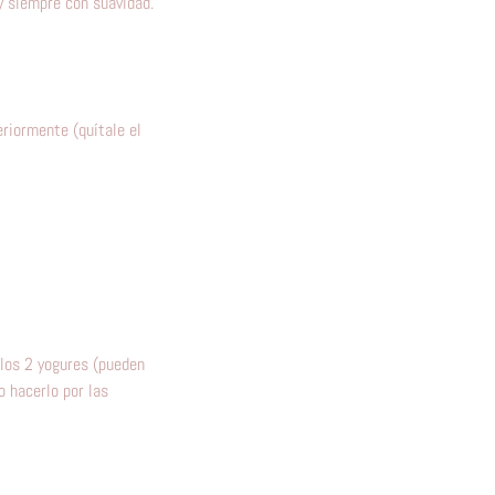
y siempre con suavidad.
riormente (quítale el
los 2 yogures (pueden
o hacerlo por las