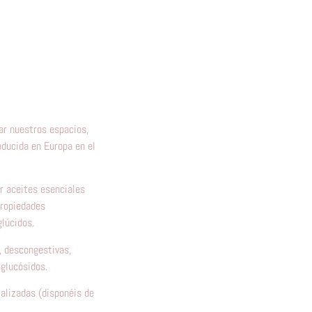
ar nuestros espacios,
oducida en Europa en el
ar aceites esenciales
propiedades
glúcidos.
, descongestivas,
 glucósidos.
talizadas (disponéis de