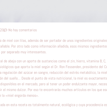
020
No hay comentarios
 de miel con lilas, además de ser portador de unos ingredientes originale
rañable. Por otro lado como información añadida, esos mismos ingrediente
s por separado muy interesantes.
al de abeja con un aporte de sustancias como el zin, hierro, vitamina B, C,
siológicos que aporta la miel según el Dr. Ron Fessenden, presidente del C
a regulación del azúcar en sangre, reducción del estrés metabólico, la mi
ón del sueño… Desde el punto de vista nutricional, la miel es exactamente
 disponibles en el mercado, pero al tener un poder endulzante mayor, nece
ir el mismo dulzor. Por eso te encontrarás muchos artículos en los que es
e la «miel engorda menos».
zada en esta receta es totalmente natural, ecológica y cuya procedencia es