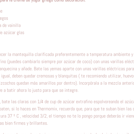
he
iegos
 de vainilla
de azúcar glas
ecer la mantequilla clarificada preferentemente a temperatura ambiente y
fino (puedes cambiarlo siempre por azúcar de coco) con unas varillas eléc
nquecina y añade. Bate las yemas aparte con unas varillas eléctricas para 
 igual, deben quedar cremosas y blanquitas ( te recomiendo utilizar, huevo
izcochos quedan más amarillos por dentro). Incorpórala a la mezcla anterio
lve a batir ahora lo justo para que se integre.
, bate las claras con 1/4 de cup de azúcar extrafino espolvoreando el azúc
aten, si lo haces en Thermomix, recuerda que, para que te suban bien las 
ra 37 º C , velocidad 3/2, el tiempo no te lo pongo porque deberás ir vien
as bien firmes y brillantes.