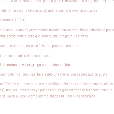
 claras a la mezcla anterior poco a poco removiendo de abajo hacia arriba 
ñade la harina y la levadura, dejándola caer a través de un tamiz.
l horno a 180º C.
ntenido en un molde previamente untado con mantequilla y enharinado poste
ina sacudiéndolo para que sólo quede una pelicula finita).
cocho en el horno durante 1 hora, aproximadamente .
el bizcocho antes de desmoldarlo.
e la crema de yogur griego para la decoración:
cocho de miel con lilas, he elegido una crema que espero que te guste.
a Fraîche y el azúcar glas con varillas eléctricas tipo
KitchenAid
y añade 
s), una vez integrados ya puedes o bien glasear todo el bizcocho con ella 
 se vayan a usar y como adorno puedes utilizar lilas naturales.