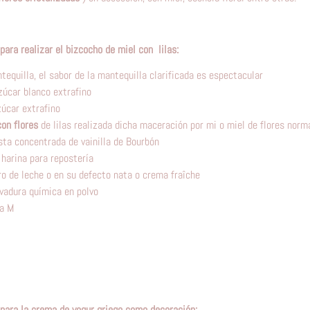
para realizar el bizcocho de miel con lilas:
equilla, el sabor de la mantequilla clarificada es espectacular
zúcar blanco extrafino
zúcar extrafino
on flores
de lilas realizada dicha maceración por mi o miel de flores norm
sta concentrada de vainilla de Bourbón
 harina para repostería
ro de leche o en su defecto nata o crema fraîche
evadura química en polvo
la M
 para la crema de yogur griego como decoración: