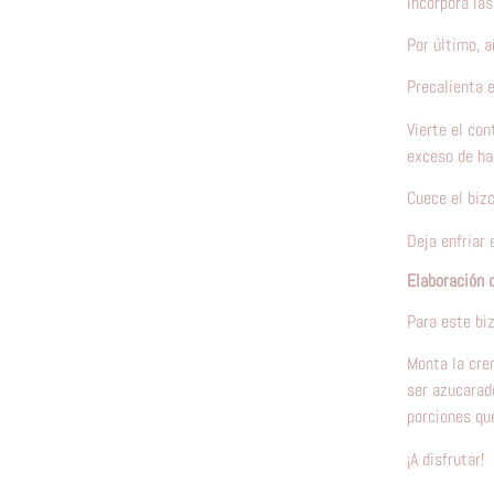
Incorpora las
Por último, a
Precalienta e
Vierte el co
exceso de har
Cuece el biz
Deja enfriar 
Elaboración d
Para este biz
Monta la crem
ser azucarado
porciones que
¡A disfrutar!