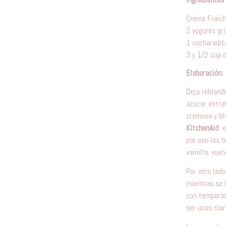
Crema Fraîc
2 yogures gr
1 cucharadita
3 y 1/2 cup 
Elaboración:
Deja rebland
azúcar extra
cremosa y bla
KitchenAid
e
por eso los b
vainilla, vue
Por otro lado
mientras se b
con temperatu
ser unas clar