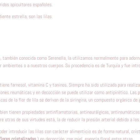
ridos apicultores españoles.
iente estrella, son las lilas.
ila, también conocida como Serenella, la utilizamos normalmente para adorn
r ambientes o a nuestros cuerpos. Su procedencia es de Turquía y fue intr
tiene farnesol, vitamina C y taninos. Siempre ha sido utilizada para realiz
iones reumáticas y en decocción se puede utilizar como antipirético. Las 
cas de la flor de lila se derivan de la siringina, un compuesto orgánico de 
mbien tienen propiedades antinflamatorias, antineurálgicas, antireumáticas
re otras de sus virtudes está, la de reducir la presión arterial debido a los
der introducir las lilas con carácter alimenticio es de forma natural, cris
flores cristalizadas
) en decocción, con miel, esencia floral entre otras.