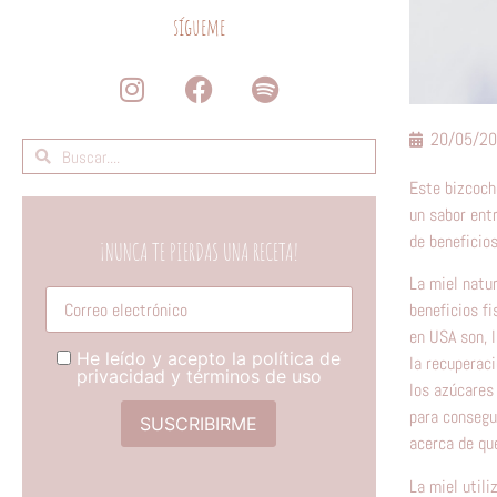
sígueme
20/05/2
Este bizcocho
un sabor ent
de beneficio
¡NUNCA TE PIERDAS UNA RECETA!
La miel natur
Tú correo electronico
beneficios fi
en USA son, l
He leído y acepto la política de
la recuperaci
privacidad y términos de uso
los azúcares
para consegu
acerca de qu
La miel utili