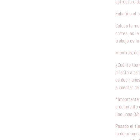
estructura de
Enharina el 
Coloca la mas
cortes, es la
trabajo es la 
Mientras, de
¿Cuánto tiem
directo a te
es decir una
aumentar de 
*Importante n
crecimiento 
lino unos 3/
Pasado el ti
lo dejaríamo