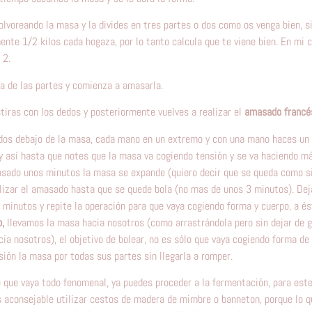
lvoreando la masa y la divides en tres partes o dos como os venga bien, s
nte 1/2 kilos cada hogaza, por lo tanto calcula que te viene bien. En mi
 2.
a de las partes y comienza a amasarla.
tiras con los dedos y posteriormente vuelves a realizar el
amasado francé
dos debajo de la masa, cada mano en un extremo y con una mano haces un 
o y así hasta que notes que la masa va cogiendo tensión y se va haciendo m
sado unos minutos la masa se expande (quiero decir que se queda como si
alizar el amasado hasta que se quede bola (no mas de unos 3 minutos). De
minutos y repite la operación para que vaya cogiendo forma y cuerpo, a és
,
llevamos la masa hacia nosotros (como arrastrándola pero sin dejar de gi
acia nosotros), el objetivo de bolear, no es sólo que vaya cogiendo forma de
ión la masa por todas sus partes sin llegarla a romper.
e que vaya todo fenomenal, ya puedes proceder a la fermentación, para este
s aconsejable utilizar cestos de madera de mimbre o banneton, porque lo 