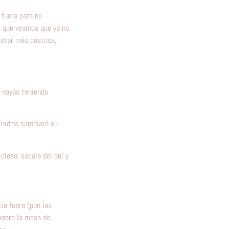
 fuera para no
l que veamos que ya no
 estar más pastosa,
e vayas teniendo
minutos cambiará su
losa; sácala del bol y
ia fuera (pon las
 sobre la mesa de