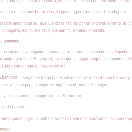
lve a plegar). La dejas redondita, sin tocarla mucho sólo metiendo los bord
o, para masas muy hidratadas ,va genial o para las barras tipo chapata.
sados unos minutos , que cuando la estiras por un extremo externo, al cog
 un poquito, eso quiere decir que aún no la tienes amasada.
e amasado:
ir envolviendo y plegando la masa sobre si misma, haciendo una pequeña pre
rotando (no más de 5 minutos), verás que se sigue rompiendo cuando la pell
o), pero con un reposo más, ya estará.
n
banneton
o simplemente un bol espolvoreado previamente con harina y p
bar ya no se pega al cogerla y déjala en el recipiente elegido.
o y la realización no superarás los 30 minutos.
ás de reposo.
 verás que al coger un pellizco la masa tiene más elasticidad, aún se rom
masado