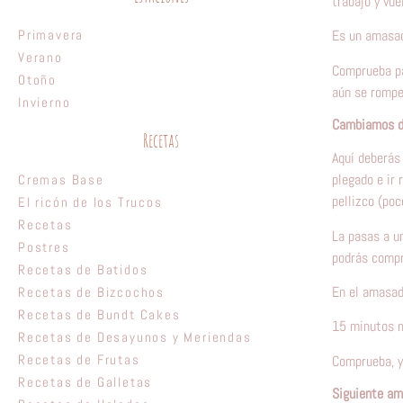
trabajo y vue
Primavera
Es un amasad
Verano
Comprueba pa
Otoño
aún se rompe
Invierno
Cambiamos d
Recetas
Aquí deberás 
plegado e ir 
Cremas Base
pellizco (poc
El ricón de los Trucos
Recetas
La pasas a u
Postres
podrás compro
Recetas de Batidos
En el amasad
Recetas de Bizcochos
Recetas de Bundt Cakes
15 minutos m
Recetas de Desayunos y Meriendas
Recetas de Frutas
Comprueba, y
Recetas de Galletas
Siguiente a