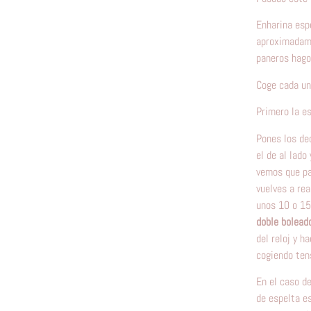
Enharina espo
aproximadame
paneros hago
Coge cada un
Primero la es
Pones los de
el de al lad
vemos que pa
vuelves a re
unos 10 o 15 
doble boleado
del reloj y h
cogiendo tens
En el caso d
de espelta e