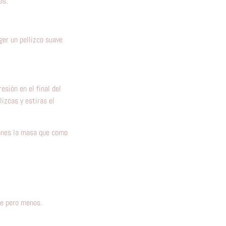
es.
er un pellizco suave
sión en el final del
izcas y estiras el
ones la masa que como
pe pero menos.