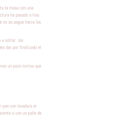
eta la masa con una
tura ha pasado a lisa.
e no se pegue hacia las
 a soltar los
s dar por finalizado el
rnos un poco cortos que
 pan con levadura el
arente o con un paño de