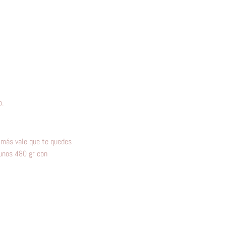
o.
, más vale que te quedes
 unos 480 gr con