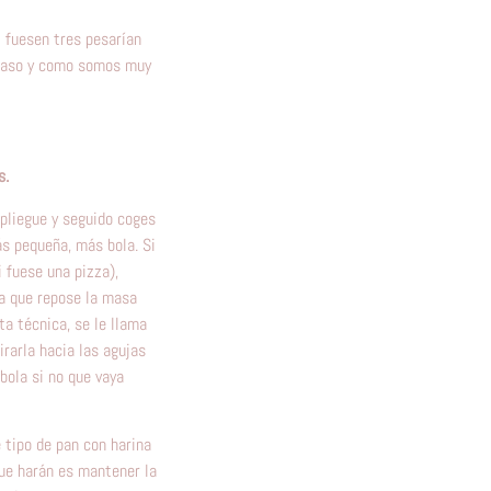
i fuesen tres pesarían
 caso y como somos muy
s.
pliegue y seguido coges
ás pequeña, más bola. Si
 fuese una pizza),
ja que repose la masa
ta técnica, se le llama
rarla hacia las agujas
 bola si no que vaya
 tipo de pan con harina
que harán es mantener la