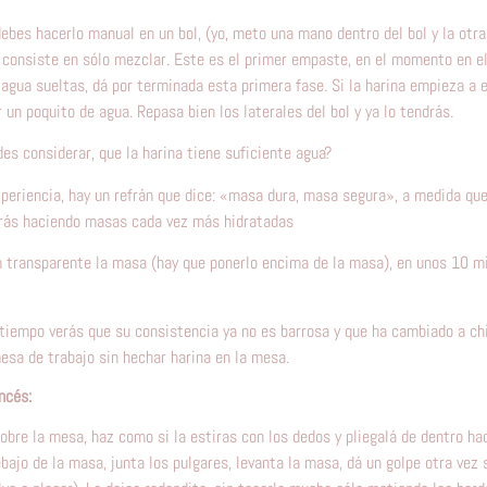
ebes hacerlo manual en un bol, (yo, meto una mano dentro del bol y la otra
 consiste en sólo mezclar. Este es el primer empaste, en el momento en e
 agua sueltas, dá por terminada esta primera fase. Si la harina empieza a
 un poquito de agua. Repasa bien los laterales del bol y ya lo tendrás.
es considerar, que la harina tiene suficiente agua?
periencia, hay un refrán que dice: «masa dura, masa segura», a medida qu
irás haciendo masas cada vez más hidratadas
m transparente la masa (hay que ponerlo encima de la masa), en unos 10 
tiempo verás que su consistencia ya no es barrosa y que ha cambiado a chic
esa de trabajo sin hechar harina en la mesa.
ncés:
obre la mesa, haz como si la estiras con los dedos y pliegalá de dentro hac
ajo de la masa, junta los pulgares, levanta la masa, dá un golpe otra vez