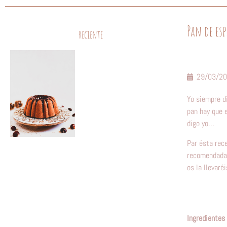
Pan de esp
reciente
29/03/2
Yo siempre di
pan hay que e
digo yo…
Par ésta rece
recomendada 
os la llevaré
Ingredientes 