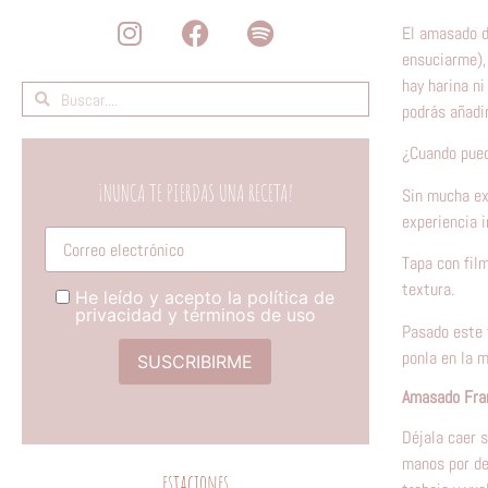
El amasado d
ensuciarme),
hay harina ni
podrás añadir
¿Cuando pued
¡NUNCA TE PIERDAS UNA RECETA!
Sin mucha ex
experiencia 
Tú correo electronico
Tapa con fil
textura.
He leído y acepto la política de
privacidad y términos de uso
Pasado este 
ponla en la m
Amasado Fra
Déjala caer s
manos por deb
estaciones