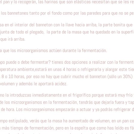
l pan y lo recogerán, las harinas que son elásticas necesitan que se les re
o los bannetones tanto por el fondo como por las paredes para que no se p
a en el interior del banneton con la llave hacia arriba, la parte bonita que
 junta de todo el plegado, la parte de la masa que ha quedado en la superf
que irá arriba.
ja que los microorganismos actúen durante la fermentación.
po puede o debe fermentar? tienes dos opciones a realizar con la fermenta
mperatura ambiente,estará en unas 4 horas o refrigerarla y alargar este ti
s 8 o 10 horas, por eso no hay que cubrir mucho el banneton (sólo un 30%)
volumen y además le aportará acidez.
o la introduzcas inmediatamente en el frigorífico porque estará muy frío y
de los microorganismos en la fermentación, tendrás que dejarla fuera y tap
4 de hora. Los microorganismos empezarán a actuar y ya podrás refrigerar d
empo estipulado, verás que la masa ha aumentado de volumen, en un pan co
s más tiempo de fermentación, pero en la espelta que como has leído es fá