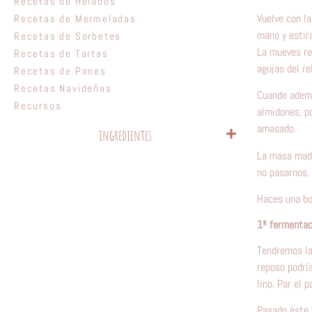
Recetas de Helados
Vuelve con l
Recetas de Mermeladas
mano y estir
Recetas de Sorbetes
La mueves re
Recetas de Tartas
agujas del re
Recetas de Panes
Recetas Navideñas
Cuando ademá
Recursos
almidones, p
amasado.
ingredientes
La masa madr
no pasarnos.
Haces una bo
1ª fermentac
Tendremos la
reposo podrí
lino. Par el
Pasado éste 