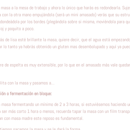
a masa a la mesa de trabajo y ahora lo único que harás es redondearla. Suj
a con la otra mano empujándola (será un mini amasado) verás que su estruc
dondeádola por los bordes (plegándola sobre si misma, moviéndola para qu
loj y poquito a poco.
s de lisa esté brillante la masa, quiere decir, que el agua está empezando
or lo tanto ya habrás obtenido un gluten mas desembolupado y aquí ya puede
e de espelta es muy extensible, por lo que en el amasado más vale queda
lita con la masa y pasamos a…
ión o fermentación en bloque:
 masa fermentando un mínimo de 2 a 3 horas, si estuviésemos haciendo un
a ser más corto 1 hora o menos, recuerda tapar la masa con un film transp
 pan con masa madre este reposo es fundamental.
tiempo sacamos la masa y se le dará la forma.