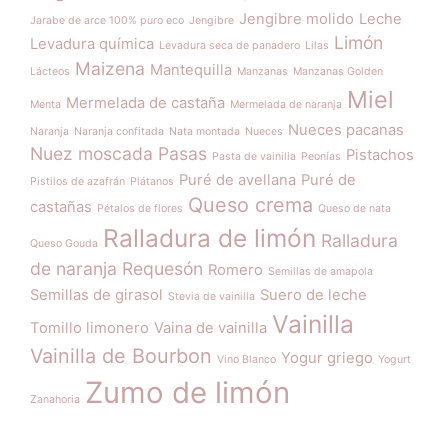
Jengibre molido
Leche
Jarabe de arce 100% puro eco
Jengibre
Limón
Levadura química
Levadura seca de panadero
Lilas
Maizena
Mantequilla
Lácteos
Manzanas
Manzanas Golden
Miel
Mermelada de castaña
Menta
Mermelada de naranja
Nueces pacanas
Naranja
Naranja confitada
Nata montada
Nueces
Nuez moscada
Pasas
Pistachos
Pasta de vainilla
Peonías
Puré de avellana
Puré de
Pistilos de azafrán
Plátanos
Queso crema
castañas
Pétalos de flores
Queso de nata
Ralladura de limón
Ralladura
Queso Gouda
de naranja
Requesón
Romero
Semillas de amapola
Semillas de girasol
Suero de leche
Stevia de vainilla
Vainilla
Tomillo limonero
Vaina de vainilla
Vainilla de Bourbon
Yogur griego
Vino Blanco
Yogurt
Zumo de limón
Zanahoria