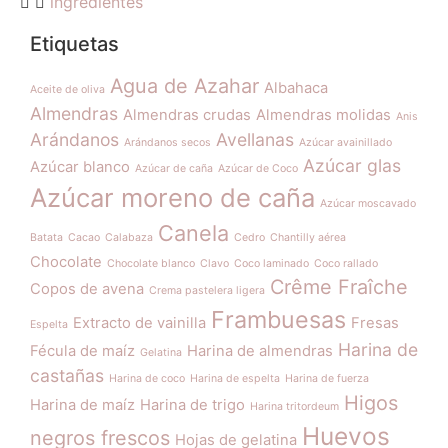
ingredientes
Etiquetas
Agua de Azahar
Albahaca
Aceite de oliva
Almendras
Almendras crudas
Almendras molidas
Anis
Arándanos
Avellanas
Arándanos secos
Azúcar avainillado
Azúcar glas
Azúcar blanco
Azúcar de caña
Azúcar de Coco
Azúcar moreno de caña
Azúcar moscavado
Canela
Batata
Cacao
Calabaza
Cedro
Chantilly aérea
Chocolate
Chocolate blanco
Clavo
Coco laminado
Coco rallado
Crême Fraîche
Copos de avena
Crema pastelera ligera
Frambuesas
Extracto de vainilla
Fresas
Espelta
Harina de
Fécula de maíz
Harina de almendras
Gelatina
castañas
Harina de coco
Harina de espelta
Harina de fuerza
Higos
Harina de maíz
Harina de trigo
Harina tritordeum
Huevos
negros frescos
Hojas de gelatina